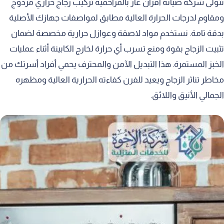
تتولى شركة صيانة افران غاز بالمزاحمية تركيب زجاج حراري مزدوج
ومقاوم لدرجات الحرارة العالية مطابق لمواصفات جهازك الأصلية
بدقة تامة. نستخدم مواد لاصقة وعوازل حرارية مخصصة لضمان
تثبيت الزجاج بقوة ومنع تسرب أي حرارة لخارج الكابينة أثناء عمليات
الخبز المستمرة. هذا التبديل الآمن والمحترف يحمي أفراد أسرتك من
مخاطر تناثر الزجاج ويعيد للفرن كفاءته الحرارية العالية ومظهره
الجمالي الأنيق واللائق.