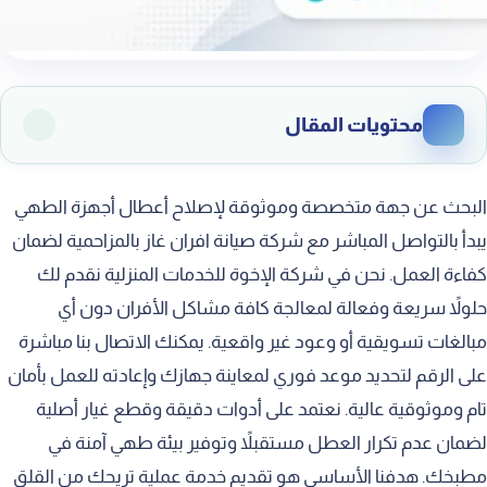
محتويات المقال
أهمية الصيانة الدورية لأفران الغاز
البحث عن جهة متخصصة وموثوقة لإصلاح أعطال أجهزة الطهي
مخاطر إهمال أعطال الأفران البسيطة
يبدأ بالتواصل المباشر مع شركة صيانة افران غاز بالمزاحمية لضمان
كفاءة العمل. نحن في شركة الإخوة للخدمات المنزلية نقدم لك
علامات تدل على حاجة الفرن للإصلاح
حلولاً سريعة وفعالة لمعالجة كافة مشاكل الأفران دون أي
التعامل الفوري مع تسربات الغاز
مبالغات تسويقية أو وعود غير واقعية. يمكنك الاتصال بنا مباشرة
معالجة ضعف استجابة الشعلات
على الرقم لتحديد موعد فوري لمعاينة جهازك وإعادته للعمل بأمان
إصلاح أعطال نظام الإشعال الذاتي
تام وموثوقية عالية. نعتمد على أدوات دقيقة وقطع غيار أصلية
لضمان عدم تكرار العطل مستقبلاً وتوفير بيئة طهي آمنة في
صيانة أبواب الأفران ومفصلاتها
مطبخك. هدفنا الأساسي هو تقديم خدمة عملية تريحك من القلق