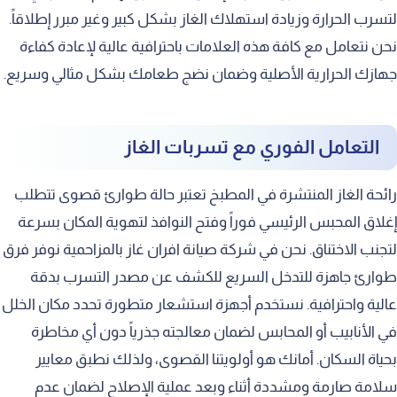
الضمان الشامل على قطع الغيار
لتسرب الحرارة وزيادة استهلاك الغاز بشكل كبير وغير مبرر إطلاقاً.
خطوات طلب الخدمة وتحديد الموعد
نحن نتعامل مع كافة هذه العلامات باحترافية عالية لإعادة كفاءة
فحص وتغيير زجاج الغطاء العلوي
جهازك الحرارية الأصلية وضمان نضج طعامك بشكل مثالي وسريع.
معالجة تسربات المياه داخل الأفران
صيانة إضاءة الفرن الداخلية
التعامل الفوري مع تسربات الغاز
التعامل مع انبعاث الغبار الأسود
رائحة الغاز المنتشرة في المطبخ تعتبر حالة طوارئ قصوى تتطلب
تحديث وتجديد الأفران القديمة
إغلاق المحبس الرئيسي فوراً وفتح النوافذ لتهوية المكان بسرعة
لتجنب الاختناق. نحن في شركة صيانة افران غاز بالمزاحمية نوفر فرق
طوارئ جاهزة للتدخل السريع للكشف عن مصدر التسرب بدقة
عالية واحترافية. نستخدم أجهزة استشعار متطورة تحدد مكان الخلل
في الأنابيب أو المحابس لضمان معالجته جذرياً دون أي مخاطرة
بحياة السكان. أمانك هو أولويتنا القصوى، ولذلك نطبق معايير
سلامة صارمة ومشددة أثناء وبعد عملية الإصلاح لضمان عدم