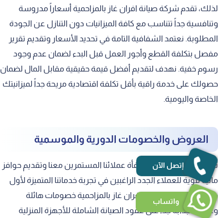
لذلك، تقدم شركة صيانة افران غاز بالمزاحمية أسعاراً مدروسة
وتنافسية جداً تتناسب مع كافة الميزانيات دون التنازل عن الجودة
المطلوبة. نعتمد الشفافية التامة في تحديد الأسعار وتقديم تقرير
مفصل بتكلفة القطع وأجور العمل قبل البدء لضمان عدم وجود
رسوم خفية. نهدف لتقديم أفضل قيمة حقيقية مقابل المال لضمان
حصولك على خدمة راقية بأقل تكلفة اقتصادية مريحة جداً لميزانيتك
الخاصة واليومية.
العروض والخصومات الدورية والموسمية
نسعى دائماً بشغف لمكافأة عملائنا المستمرين معنا وتقديم حوافز
إتصل الآن
مالية قوية للعملاء الجدد الراغبين في تجربة خدماتنا المتميزة لأول
مرة. تطرح شركة صيانة افران غاز بالمزاحمية خصومات هائلة
واتساب
وعروضاً جذابة جداً على عقود الصيانة الشاملة للأجهزة المنزلية