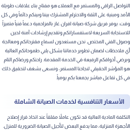
التواصل الراقي والمستمر مع العملاء هو مفتاح بناء علاقات طويلة
الأمد ومبنية على الثقة والاحترام المشترك بيننا وبينكم دائماً وفي كل
وقت. يوفر فريق شركة صيانة افران غاز بالمزاحمية دعماً فنياً متميزاً
للاستجابة السريعة لاستفساراتكم وتقديم إرشادات آمنة لحين
وصول الفني المختص. نحن مستعدون لسماع مقترحاتكم ومعالجة
أي ملاحظات لضمان تطوير خدماتنا بشكل يلبي طموحاتكم العالية
ويرضي أذواقكم الرفيعة في الخدمة المقدمة. راحتكم ورضاكم التام
هو المؤشر الحقيقي لنجاحنا المستمر، ونسعى بشغف لتحقيق ذلك
في كل تفاعل مباشر يجمعنا بكم يومياً.
الأسعار التنافسية لخدمات الصيانة الشاملة
التكلفة المادية العالية قد تكون عاملاً مقلقاً عند اتخاذ قرار إصلاح
الأجهزة المنزلية، مما يدفع البعض لتأجيل الصيانة الضرورية للمنزل.