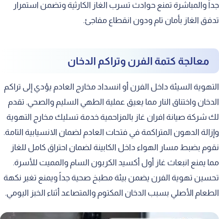
جداً والمباشرة تمنع حوادث تسرب الغاز الكارثية وتضمن استمرار
تدفق الغاز بأمان تام ودون انقطاع مفاجئ.
معالجة كتمة الفرن وتراكم الدخان
التهوية السيئة داخل الفرن أو انسداد مخارج العادم يؤدي إلى تراكم
الدخان واختناق النار مما يعيق عملية الطهي السليم والصحي. تقدم
لك شركة صيانة افران غاز بالمزاحمية خدمة تسليك مخارج التهوية
وإزالة الدهون المتراكمة في فتحات العادم لضمان الانسيابية التامة.
نقوم بضبط مسار الهواء داخل الكابينة لضمان احتراق كامل للغاز
مما يمنع انبعاث غاز أول أكسيد الكربون السام والمميت للأسرة.
تحسين تهوية الفرن يضمن بيئة مطبخ صحية جداً ويمنع تغير نكهة
الطعام الأصلي بسبب الدخان المكتوم والمتصاعد أثناء الخبز اليومي.