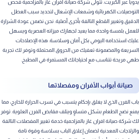
يدوياً عبر الكبريت. تتولى شركة صيانة افران غاز بالمزاحمية فحص
التوصيلات الكهربائية وشمعات الإشعال لتحديد سبب العطل
الدقيق وتغيير القطع التالفة بأخرى أصلية. نحن نضمن عودة الشرارة
للعمل بلمسة واحدة مما يعيد لجهازك ميزاته العصرية ويسهل
عليك استخدامه اليومي بكل أمان وسلاسة. هذه الإصلاحات
السريعة والمضمونة تعفيك من الحروق المحتملة وتوفر لك تجربة
طهي مريحة تتناسب مع احتياجاتك المستمرة في المطبخ.
صيانة أبواب الأفران ومفصلاتها
باب الفرن الذي لا يغلق بإحكام يتسبب في تسرب الحرارة للخارج، مما
يمنع نضج الطعام بشكل متساوٍ ويتلف مقابض الفرن العلوية. توفر
لك شركة صيانة افران غاز بالمزاحمية خدمة تغيير المفصلات التالفة
والزلاجات المعدنية لضمان إغلاق الباب بسلاسة وقوة تامة