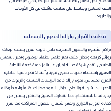
المطبخ. نحن نضمن لك عملاً مستقراً لفرنك يحمي طبخك من
التلف المفاجئ ويحافظ على سلامة عائلتك في كل الأوقات
والظروف.
تنظيف الأفران وإزالة الدهون المتصلبة
تراكم الشحوم والدهون المحترقة داخل كابينة الفرن يسبب انبعاث
روائح كريهة ودخان كثيف يغير طعم الطعام بوضوح ويضر بالتنفس
الطبيعي. تقدم شركة صيانة افران غاز بالمزاحمية خدمة التنظيف
العميق باستخدام مذيبات دهون قوية وآمنة لا تضر بالمينا الداخلية
للفرن الحساس. نقوم بإزالة كافة الترسبات الكلسية والزيوت من
الجدران والشواية والزجاج الداخلي ليعود جهازك نظيفاً ولامعاً وكأنه
جديد تماماً للاستخدام. هذا التنظيف العميق والمتقن يحسن من
كفاءة التوزيع الحراري ويمنع اشتعال الدهون المتراكمة مما يعزز
من أمان استخدامك اليومي.