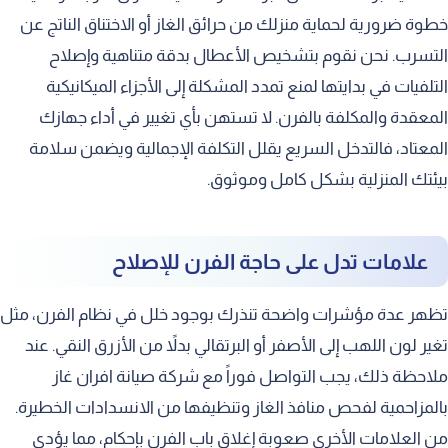
كيفية تنظيف عيون الغاز بأمان
خطوة ضرورية لحماية منزلك من حرائق الغاز أو الاختناق الناتج عن
التسرب. نحن نقوم بتشخيص الأعطال بدقة متناهية وإصلاح
تجنب الأخطاء الشائعة عند الاستخدام
التلفيات في بدايتها لمنع تمدد المشكلة إلى الأجزاء الميكانيكية
أهمية التهوية الجيدة في المطبخ
المعقدة والمكلفة بالفرن. لا تستهن بأي تغيير في أداء جهازك
التعامل الآمن مع أسطوانات الغاز
المعتاد، فالتدخل السريع يقلل التكلفة الإجمالية ويضمن سلامة
كيفية اختيار فرن الغاز المناسب
بيئتك المنزلية بشكل كامل وموثوق.
دور التكنولوجيا في الأفران الحديثة
صيانة أفران الغاز ذات الإشعال المزدوج
علامات تدل على حاجة الفرن للإصلاح
معالجة تسربات الحرارة من الهيكل
تظهر عدة مؤشرات واضحة تنذرك بوجود خلل في نظام الفرن، مثل
صيانة وإصلاح منظمات الغاز
تغير لون اللهب إلى الأصفر أو البرتقالي بدلاً من الأزرق النقي. عند
تغطية خدماتنا في مدينة المزاحمية
ملاحظة ذلك، يجب التواصل فوراً مع شركة صيانة افران غاز
بالمزاحمية لفحص منافذ الغاز وتنظيفها من الانسدادات الخطيرة.
التوفير الاقتصادي على المدى الطويل
من العلامات الأخرى صعوبة إغلاق باب الفرن بإحكام، مما يؤدي