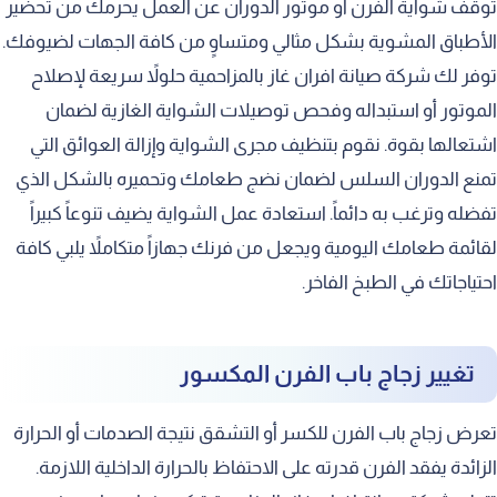
توقف شواية الفرن أو موتور الدوران عن العمل يحرمك من تحضير
الأطباق المشوية بشكل مثالي ومتساوٍ من كافة الجهات لضيوفك.
توفر لك شركة صيانة افران غاز بالمزاحمية حلولاً سريعة لإصلاح
الموتور أو استبداله وفحص توصيلات الشواية الغازية لضمان
اشتعالها بقوة. نقوم بتنظيف مجرى الشواية وإزالة العوائق التي
تمنع الدوران السلس لضمان نضج طعامك وتحميره بالشكل الذي
تفضله وترغب به دائماً. استعادة عمل الشواية يضيف تنوعاً كبيراً
لقائمة طعامك اليومية ويجعل من فرنك جهازاً متكاملاً يلبي كافة
احتياجاتك في الطبخ الفاخر.
تغيير زجاج باب الفرن المكسور
تعرض زجاج باب الفرن للكسر أو التشقق نتيجة الصدمات أو الحرارة
الزائدة يفقد الفرن قدرته على الاحتفاظ بالحرارة الداخلية اللازمة.