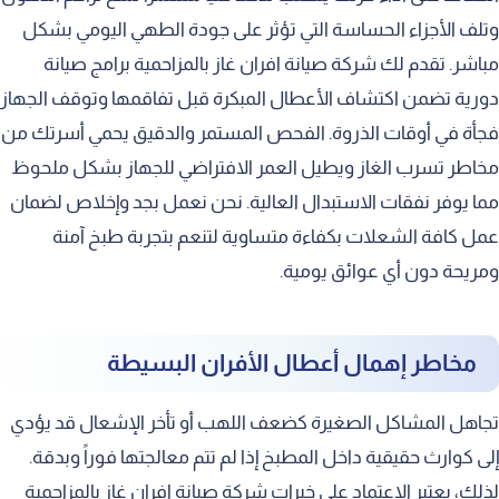
وتلف الأجزاء الحساسة التي تؤثر على جودة الطهي اليومي بشكل
فحص وتغيير خراطيم الغاز التالفة
مباشر. تقدم لك شركة صيانة افران غاز بالمزاحمية برامج صيانة
معالجة كتمة الفرن وتراكم الدخان
دورية تضمن اكتشاف الأعطال المبكرة قبل تفاقمها وتوقف الجهاز
فريق العمل الفني المتخصص والمخلص
فجأة في أوقات الذروة. الفحص المستمر والدقيق يحمي أسرتك من
التدريب والتطوير المستمر للعمالة الميدانية
مخاطر تسرب الغاز ويطيل العمر الافتراضي للجهاز بشكل ملحوظ
مما يوفر نفقات الاستبدال العالية. نحن نعمل بجد وإخلاص لضمان
الالتزام الدقيق بالمواعيد المحددة للزيارة
عمل كافة الشعلات بكفاءة متساوية لتنعم بتجربة طبخ آمنة
سرعة الاستجابة لنداءات الطوارئ المفاجئة
ومريحة دون أي عوائق يومية.
خدمة العملاء والدعم الفني الراقي
الأسعار التنافسية لخدمات الصيانة الشاملة
مخاطر إهمال أعطال الأفران البسيطة
العروض والخصومات الدورية والموسمية
تجاهل المشاكل الصغيرة كضعف اللهب أو تأخر الإشعال قد يؤدي
عقود الصيانة الدورية للأفران المنزلية
إلى كوارث حقيقية داخل المطبخ إذا لم تتم معالجتها فوراً وبدقة.
نصائح للحفاظ على كفاءة الفرن
لذلك، يعتبر الاعتماد على خبرات شركة صيانة افران غاز بالمزاحمية