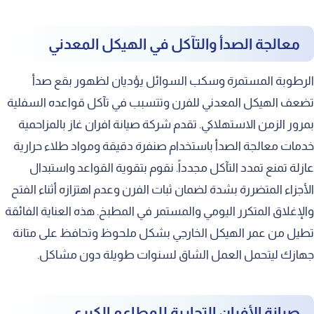
معالجة الصدأ والتآكل في الهيكل المعدني
الرطوبة المستمرة وسكب السوائل يؤديان لظهور بقع صدأ
تضعف الهيكل المعدني للفرن وتتسبب في تآكل قواعده السفلية
بمرور الزمن الاستهلاكي. تقدم شركة صيانة افران غاز بالمزاحمية
خدمات معالجة الصدأ باستخدام صنفرة دقيقة ومواد طلاء حرارية
عازلة تمنع تمدد التآكل مجدداً. نقوم بتقوية القواعد واستبدال
الأجزاء المتضررة بشدة لضمان ثبات الفرن وعدم اهتزازه أثناء الفتح
والإغلاق المتكرر اليومي والمستمر في المطبخ. هذه العناية الفائقة
تطيل من عمر الهيكل الخارجي بشكل ملحوظ وتحافظ على متانة
جهازك ليتحمل العمل الشاق لسنوات طويلة دون مشاكل.
صيانة الأفران التجارية للمطاعم الكبرى