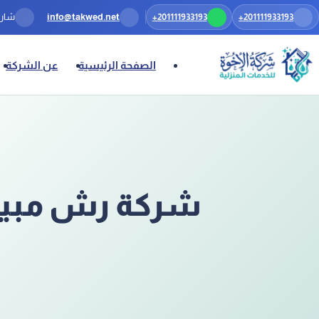
+201111933193
تخطَّ إلى المحتوى
+201111933193
info@takwed.net
الصفحة الرئيسية
عن الشركة
شركة رش مبيد