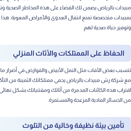
إبادة الفئران والقوارض بفعالية
مبيدات بالرياض يضمن لك القضاء على هذه المخاطر الصحية وتوف
متى تحتاج لطلب خدمات الرش منا
بمبيدات متخصصة تمنع انتقال العدوى والأمراض المعوية. هذا الإ
وتوفير حياة صحية لهم.
ظهور حشرات بشكل متكرر ومزعج
العثور على فضلات القوارض بالمنزل
الحفاظ على الممتلكات والأثاث المنزلي
تعرض الأثاث الخشبي للتآكل والتلف
خطوات تنفيذ عملية الرش باحترافية
تتسبب بعض الآفات مثل النمل الأبيض والقوارض في أضرار مادية ف
الفحص المبدئي الدقيق للموقع
مع شركة رش مبيدات بالرياض يحمي ممتلكاتك الثمينة من التآكل
تحضير المبيد المناسب للإصابة
اقتراب هذه الكائنات المدمرة من أثاثك ومقتنياتك بشكل نهائي
من الخسائر المادية المزعجة والمستمرة.
رش الزوايا والشقوق بعناية تامة
المتابعة الدورية لضمان الفعالية
تأمين بيئة نظيفة وخالية من التلوث
لماذا نحن الخيار الأفضل بالأسواق