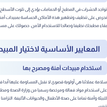
خبرة واسعة في مجال الإبادة
تواجد الحشرات في المطبخ أو الحمامات يؤدي إلى تلوث الأسطح
أجهزة ومعدات رش حديثة ومتطورة
نحرص على تنظيف وتطهير هذه الأماكن الحساسة بمبيدات آمنة لا
أسعار تنافسية تناسب جميع الفئات
بقاء مطبخك نظيفا وصالحا للاستخدام الآمن. حصولك على مساحة 
التزام صارم بالمواعيد المحددة
توفير ضمان شامل على الخدمة
المعايير الأساسية لاختيار المب
رش المبيدات في المنشآت المختلفة
رش المبيدات في المنازل والفلل
استخدام مبيدات آمنة ومصرح بها
تأمين المطاعم والمقاهي صحيا
سلامة عملائنا هي أولوية قصوى لا نقبل المساومة عليها أبدا 
حماية المستودعات والمخازن التجارية
على استخدام مواد فعالة ومرخصة رسميا من وزارة الصحة ومطابقة
تعقيم المدارس والمستشفيات بدقة
للبيئة وآمنة تماما على صحة الأطفال والحيوانات الأليفة. التز
نصائح هامة بعد إتمام عملية الرش
تنفسي.