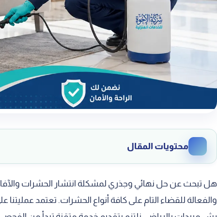
محتويات المقال
أهمية الاستعانة بخدمات الرش الاحترافية
هل تبحث عن حل نهائي وجذري لمشكلة انتشار الحشرات والآفات 
حماية الصحة العامة لأفراد الأسرة
والفعالة للقضاء التام على كافة أنواع الحشرات. تعتمد عمليتنا
رش مبيدات بالرياض، نلتزم بتقديم خدمة متقنة تبدأ من الفحص 