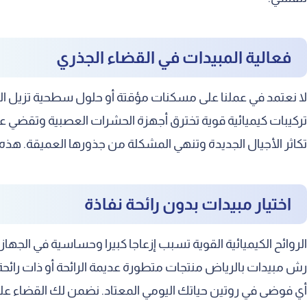
تهوية المكان بشكل جيد ومستمر
تنظيف الأسطح الملامسة للطعام
فعالية المبيدات في القضاء الجذري
التخلص من القمامة بشكل يومي
لا نعتمد في عملنا على مسكنات مؤقتة أو حلول سطحية تزيل ال
إغلاق الشقوق وفتحات التهوية
تركيبات كيميائية قوية تخترق أجهزة الحشرات العصبية وتقضي 
تغطية شاملة لخدماتنا في المنطقة
تكاثر الأجيال الجديدة وتنهي المشكلة من جذورها العميقة. هذ
تلبية طلبات العملاء في العاصمة الرياض
امتداد خدماتنا لتشمل مدينة الخرج
اختيار مبيدات بدون رائحة نفاذة
توفير الخدمة باحترافية في المزاحمية
الروائح الكيميائية القوية تسبب إزعاجا كبيرا وحساسية في الج
رش مبيدات بالرياض منتجات متطورة عديمة الرائحة أو ذات رائحة 
أي فوضى في روتين حياتك اليومي المعتاد. نضمن لك القضاء ع