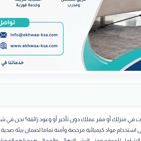
في منزلك أو مقر عملك دون تأخير أو وعود زائفة؟ نحن في شرك
 على استخدام مواد كيميائية مرخصة وآمنة تماما لضمان بيئة صح
الشامل للموقع وحتى الرش النهائي والفعال. هدفنا هو القضاء 