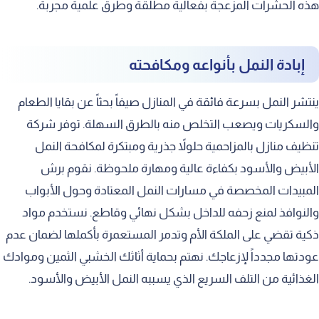
هذه الحشرات المزعجة بفعالية مطلقة وطرق علمية مجربة.
إبادة النمل بأنواعه ومكافحته
ينتشر النمل بسرعة فائقة في المنازل صيفاً بحثاً عن بقايا الطعام
والسكريات ويصعب التخلص منه بالطرق السهلة. توفر شركة
تنظيف منازل بالمزاحمية حلولاً جذرية ومبتكرة لمكافحة النمل
الأبيض والأسود بكفاءة عالية ومهارة ملحوظة. نقوم برش
المبيدات المخصصة في مسارات النمل المعتادة وحول الأبواب
والنوافذ لمنع زحفه للداخل بشكل نهائي وقاطع. نستخدم مواد
ذكية تقضي على الملكة الأم وتدمر المستعمرة بأكملها لضمان عدم
عودتها مجدداً لإزعاجك. نهتم بحماية أثاثك الخشبي الثمين وموادك
الغذائية من التلف السريع الذي يسببه النمل الأبيض والأسود.