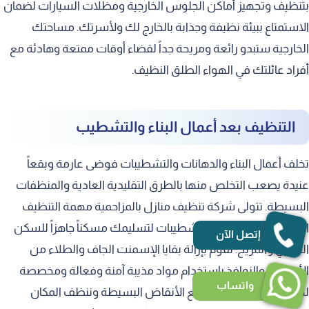
بتنظيف وتجهيز أماكن الجلوس الخارجية ومظلات السيارات لضمان
الاستمتاع ببيئة نظيفة وجذابة بالخارج لك ولأسرتك. مساحتك
الخارجية ستبدو رائعة ومريحة جداً لقضاء أوقات ممتعة وهادئة مع
أفراد عائلتك في الهواء الطلق النظيف.
التنظيف بعد أعمال البناء والتشطيب
تخلف أعمال البناء والدهانات والتشطيبات فوضى عارمة وبقعاً
عنيدة يصعب التخلص منها بالطرق التقليدية العادية والمنظفات
البسيطة. تتولى شركة تنظيف منازل بالمزاحمية مهمة التنظيف
العميق والشامل بعد التشطيبات لتسليمك مسكناً جاهزاً للسكن
إتصل الآن
الفوري والمريح. نقوم بإزالة بقايا الإسمنت الجاف والطلاء من
الأرضيات والنوافذ باستخدام مواد مذيبة آمنة وفعالة ومخصصة
واتساب
لهذا الغرض الصعب. نرفع الأنقاض البسيطة وننظف المكان