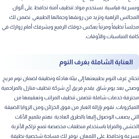
ترتيب أولويات التنظيف اليومي
وبسرعة قياسية. نستخدم مواد تنظيف آمنة تحافظ على ألوان
المجالس الزاهية وتزيد من رونقها وجمالها الطبيعي. نضمن لك
التخلص من الروائح الكريهة بالمسكن
مجلساً نظيفاً ومرتباً يعكس ذوقك الرفيع ويشرفك أمام زوارك في
طرق تعطير المسكن بشكل طبيعي
كافة المناسبات والأوقات.
كيفية التعامل مع البقع الصعبة فورا
العناية بالأثاث الخشبي والمحافظة عليه
العناية الشاملة بغرف النوم
تنظيف الأجهزة الكهربائية المنزلية بحذر
العناية بالثلاجة وتنظيف الفرن بعمق
تحتاج غرف النوم بطبيعتها إلى بيئة هادئة ونظيفة لضمان نوم مريح
وصحي بعد يوم شاق. يقدم فريق أي شركة تنظيف منازل بالمزاحمية
تقنيات إزالة الغبار بكفاءة عالية
محترفة خدمات شاملة تتضمن تنظيف المراتب وتعقيمها من
أهمية التهوية لتجديد هواء المسكن
الميكروبات. نقوم بإزالة الغبار من فوق الخزائن ومن الزوايا الضيقة
تأثير النظافة على الصحة النفسية
التي يصعب الوصول إليها بالطرق العادية. نهتم بتلميع الأثاث
الخشبي والمرايا باستخدام منظفات مخصصة تمنع تراكم الأتربة
الوقاية من الأمراض عبر التعقيم الفعال
بسرعة وتحافظ على اللمعان. نوفر لك مساحة شخصية نظيفة