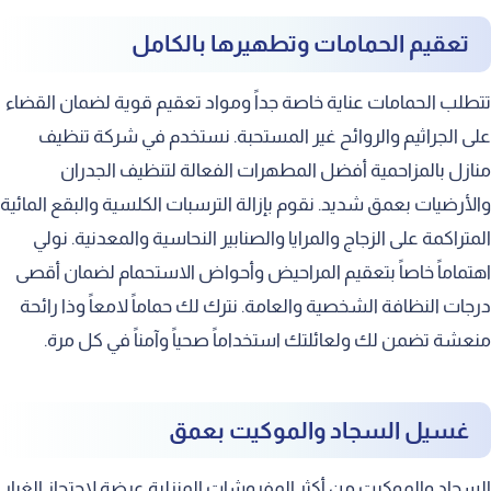
تعقيم الحمامات وتطهيرها بالكامل
تتطلب الحمامات عناية خاصة جداً ومواد تعقيم قوية لضمان القضاء
على الجراثيم والروائح غير المستحبة. نستخدم في شركة تنظيف
منازل بالمزاحمية أفضل المطهرات الفعالة لتنظيف الجدران
والأرضيات بعمق شديد. نقوم بإزالة الترسبات الكلسية والبقع المائية
المتراكمة على الزجاج والمرايا والصنابير النحاسية والمعدنية. نولي
اهتماماً خاصاً بتعقيم المراحيض وأحواض الاستحمام لضمان أقصى
درجات النظافة الشخصية والعامة. نترك لك حماماً لامعاً وذا رائحة
منعشة تضمن لك ولعائلتك استخداماً صحياً وآمناً في كل مرة.
غسيل السجاد والموكيت بعمق
السجاد والموكيت من أكثر المفروشات المنزلية عرضة لاحتجاز الغبار