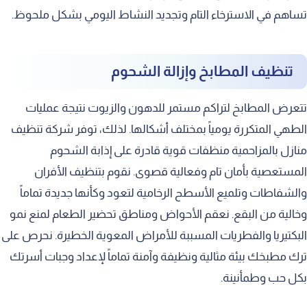
لماذا تختار شركة الإخوة لخدماتك؟
تساهم في الاسترخاء التام وتجديد النشاط اليومي بشكل ملحوظ.
أسعار خدماتنا التنافسية والمناسبة للجميع
العروض والخصومات الدورية المتاحة
تنظيف المطابخ وإزالة الشحوم
التزامنا الدقيق بالمواعيد المحددة
تتعرض المطابخ لتراكم مستمر للدهون والزيوت نتيجة عمليات
خدمة العملاء والدعم الفني المستمر
الطهي المتكررة يومياً بمختلف أشكالها. لذلك، توفر شركة تنظيف
نطاق عملنا الجغرافي لخدمتكم
منازل بالمزاحمية منظفات قوية قادرة على إذابة الشحوم
تفاصيل خدماتنا في مدينة الرياض
المستعصية بأمان تام وفعالية قصوى. نقوم بتنظيف الأفران
خدماتنا الممتدة إلى مدينة الخرج
والشفاطات وتلميع الأسطح الرخامية لتعود وكأنها جديدة تماماً
وخالية من البقع. نعقم الأحواض ومناطق تحضير الطعام لمنع نمو
كيف تتواصل معنا لطلب الخدمات فورا
البكتيريا والفطريات المسببة للأمراض المعوية الخطيرة. نحرص على
ترك مطبخك بيئة مثالية ونظيفة وآمنة تماماً لإعداد وجبات أسرتك
بكل حب وطمأنينة.