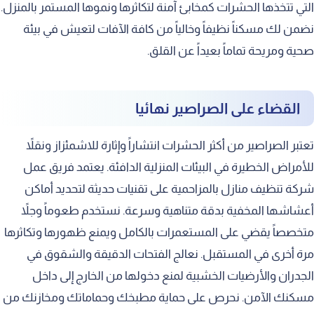
التي تتخذها الحشرات كمخابئ آمنة لتكاثرها ونموها المستمر بالمنزل.
نضمن لك مسكناً نظيفاً وخالياً من كافة الآفات لتعيش في بيئة
صحية ومريحة تماماً بعيداً عن القلق.
القضاء على الصراصير نهائيا
تعتبر الصراصير من أكثر الحشرات انتشاراً وإثارة للاشمئزاز ونقلاً
للأمراض الخطيرة في البيئات المنزلية الدافئة. يعتمد فريق عمل
شركة تنظيف منازل بالمزاحمية على تقنيات حديثة لتحديد أماكن
أعشاشها المخفية بدقة متناهية وسرعة. نستخدم طعوماً وجلاً
متخصصاً يقضي على المستعمرات بالكامل ويمنع ظهورها وتكاثرها
مرة أخرى في المستقبل. نعالج الفتحات الدقيقة والشقوق في
الجدران والأرضيات الخشبية لمنع دخولها من الخارج إلى داخل
مسكنك الآمن. نحرص على حماية مطبخك وحماماتك ومخازنك من