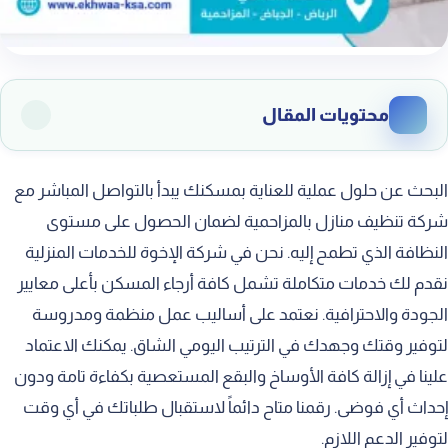
محتويات المقال
أهمية النظافة الدورية للمسكن
البحث عن حلول عملية للعناية بمسكنك يبدأ بالتواصل المباشر مع
تنظيف وتجهيز غرف الاستقبال
شركة تنظيف منازل بالمزاحمية لضمان الحصول على مستوى
النظافة الذي تطمح إليه. نحن في شركة الإخوة للخدمات المنزلية
العناية الشاملة بغرف النوم
نقدم لك خدمات متكاملة تشمل كافة أرجاء المسكن بأعلى معايير
تنظيف المطابخ وإزالة الشحوم
الجودة والاحترافية. نعتمد على أساليب عمل منظمة ومدروسة
تعقيم الحمامات وتطهيرها بالكامل
لتوفير وقتك وجهدك في الترتيب اليومي الشاق. يمكنك الاعتماد
غسيل السجاد والموكيت بعمق
علينا في إزالة كافة الأوساخ والبقع المستعصية بكفاءة تامة ودون
إحداث أي فوضى. رقمنا متاح دائماً لاستقبال طلباتك في أي وقت
العناية بالستائر والمفروشات المعلقة
لتوفير الدعم اللازم.