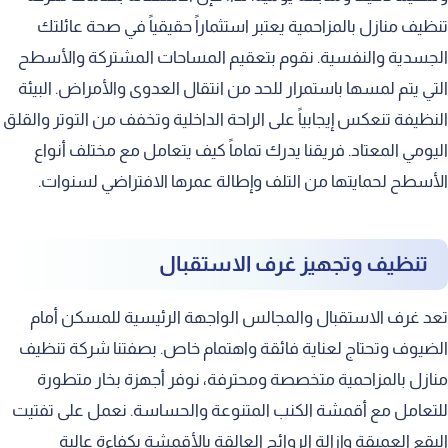
تنظيف منازل بالمزاحمية يعتبر استثماراً حقيقياً في صحة عائلتك
خطوات العمل المنظمة لدينا
الجسدية والنفسية. نقوم بتعقيم المساحات المشتركة والأسطح
المعدات والأدوات الحديثة المستخدمة
التي يتم لمسها باستمرار للحد من انتقال العدوى والأمراض. البيئة
مواد التنظيف الفعالة والآمنة
النظيفة تنعكس إيجابياً على الراحة الداخلية وتخفف من التوتر والقلق
فريق العمل المحترف والمتخصص
اليومي المعتاد. فريقنا يدرك تماماً كيف يتعامل مع مختلف أنواع
الأسطح لحمايتها من التلف وإطالة عمرها الافتراضي لسنوات.
معايير الجودة والرقابة الصارمة
تنظيف السلالم والمداخل الرئيسية
تنظيف وتجهيز غرف الاستقبال
تنظيف الأحواش والساحات الخارجية
التنظيف بعد أعمال البناء والتشطيب
تعد غرف الاستقبال والمجالس الواجهة الرئيسية للمسكن أمام
تنظيف المسكن قبل الانتقال إليه
الضيوف وتحتاج لعناية فائقة واهتمام خاص. بصفتنا شركة تنظيف
منازل بالمزاحمية متخصصة ومحترفة، نوفر أجهزة بخار متطورة
الفرق بين التنظيف العميق والعادي
للتعامل مع أقمشة الكنب المتنوعة والحساسة. نعمل على تفتيت
نصائح للحفاظ على نظافة مسكنك
البقع العميقة وإزالة الروائح العالقة بالأقمشة بكفاءة عالية