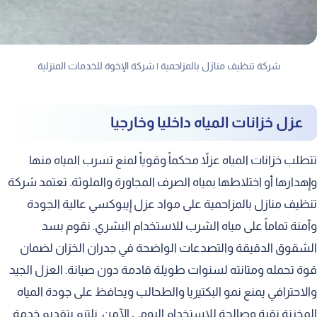
شركة تنظيف منازل بالمزاحمية | شركة الإخوة للخدمات المنزلية
عزل خزانات المياه داخليا وخارجيا
تتطلب خزانات المياه عزلاً محكماً وقوياً لمنع تسرب المياه منها
وإهدارها أو اختلاطها بمياه الصرف المجاورة والملوثة. تعتمد شركة
تنظيف منازل بالمزاحمية على مواد عزل إيبوكسي عالية الجودة
وآمنة تماماً على مياه الشرب للاستخدام البشري. نقوم بسد
الشقوق الدقيقة والتصدعات الواضحة في جدران الخزان لضمان
قوة تحمله ومتانته لسنوات طويلة قادمة دون صيانة. العزل الجيد
والاحترافي يمنع نمو البكتيريا والطحالب ويحافظ على جودة المياه
المخزنة نقية وصالحة للاستخدام اليومي الآمن. نلتزم بتقديم خدمة