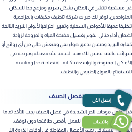
غير مستحبة تنتشر في المكان بشكل سريع ومزعج جدا للسكان
المتواجدين. توفر لك خبرات شركة تنظيف مكيفات بالمزاحمية
تنظيفا عميقا للأحواض السفلية وتغييرا احترافيا لألواح التبريد التالفة
لضمان أداء مثالي. نقوم بغسيل مضخة المياه والمروحة لزيادة
كفاءة التبريد وضمان تدفق هواء نقي ومنعش خالي من أي روائح أو
شوائب عالقة. تضمن لك هذه الخدمة بيئة معتدلة ومريحة في
الأماكن المفتوحة والواسعة بتكاليف اقتصادية جدا ومناسبة
للاستمتاع بالهواء الطبيعي والنظيف.
تجهيز المكيفات لفصل الصيف
إتصل الآن
قبل حلول موجات الحر الشديدة في فصل الصيف يجب التأكد تماما
من جاهزية أجهزة التكييف للعمل بأقصى طاقتها دون توقف.
واتساب
الغسيل الاستباقي يمنع الأعطال المفاجئة في أوقات الذروة التي