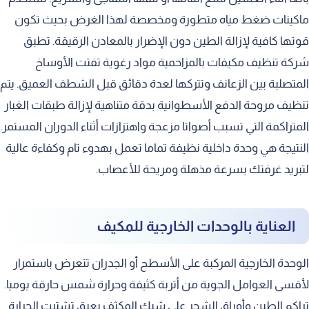
ماكينات ضغط مياه متطورة ومخصصة لهذا الغرض بحيث تكون
قوتها كافية لإزالة الطين دون الإضرار بالمعادن الرقيقة. تطبق
شركة تنظيف مكيفات بالمزاحمية مواد رغوية تفتت الأوساخ
المتصلبة بين الزعانف وتتركها لعدة دقائق قبل الشطف العميق. يتم
تنظيف مروحة الدفع الأسطوانية بدقة متناهية لإزالة طبقات الغبار
المتراكمة التي تسبب أصواتا مزعجة واهتزازات أثناء الدوران المستمر.
النتيجة هي وحدة داخلية نظيفة تماما تعمل بهدوء تام وكفاءة عالية
لتبريد غرفتك بسرعة مذهلة ومريحة للأعصاب.
العناية بالوحدات الخارجية للمكيف
الوحدة الخارجية المركبة على الأسطح أو الجدران تتعرض باستمرار
لأقسى العوامل الجوية من أتربة كثيفة وحرارة شمس حارقة يوميا.
تراكم الطين وأوراق الشجر على شبك المكثف يعيق تشتيت الحرارة