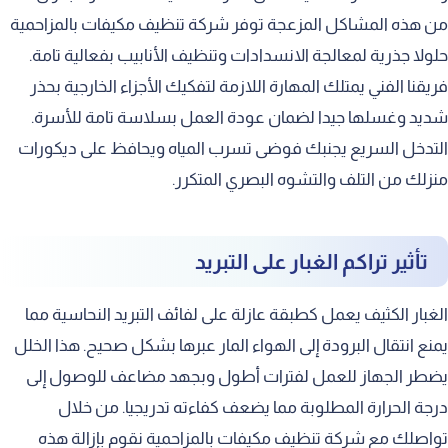
الأسعار التنافسية لغسيل المكيفات
من هذه المشاكل المزعجة توفر شركة تنظيف مكيفات بالمزاحمية
حلولا جذرية لمعالجة الانسدادات وتنظيف الأنابيب بفعالية تامة.
العروض الدورية والخصومات المستمرة
فريقنا الفني يمتلك المهارة اللازمة لتفكيك الأجزاء الخارجية بحذر
باقات الصيانة الشاملة للمنازل
شديد وغسلها جيدا لضمان عودة العمل بسلاسة تامة للأسرة.
خدمة العملاء والدعم الفني
التدخل السريع يجنبك فوضى تسرب المياه ويحافظ على ديكورات
نطاق خدماتنا في مدينة الرياض
منزلك من التلف والتشوه البصري المتكرر.
تغطية شاملة لمحافظة الخرج
تلبية طلبات أهالي المنطقة الغالية
تأثير تراكم الغبار على التبريد
نصائح للحفاظ على برودة المكيف
الغبار الكثيف يعمل كطبقة عازلة على لفائف التبريد النحاسية مما
أهمية ضبط درجة الحرارة المناسبة
يمنع انتقال البرودة إلى الهواء المار عبرها بشكل صحيح. هذا الخلل
إغلاق النوافذ لمنع تسرب التبريد
يضطر الجهاز للعمل لفترات أطول وبجهد مضاعف للوصول إلى
درجة الحرارة المطلوبة مما يضعف كفاءته تدريجيا. من خلال
استخدام الستائر لتقليل حرارة الشمس
تواصلك مع شركة تنظيف مكيفات بالمزاحمية نقوم بإزالة هذه