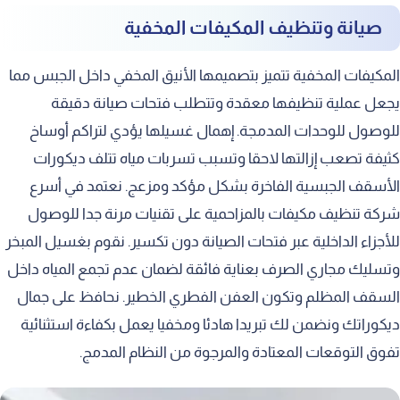
صيانة وتنظيف المكيفات المخفية
المكيفات المخفية تتميز بتصميمها الأنيق المخفي داخل الجبس مما
يجعل عملية تنظيفها معقدة وتتطلب فتحات صيانة دقيقة
للوصول للوحدات المدمجة. إهمال غسيلها يؤدي لتراكم أوساخ
كثيفة تصعب إزالتها لاحقا وتسبب تسربات مياه تتلف ديكورات
الأسقف الجبسية الفاخرة بشكل مؤكد ومزعج. نعتمد في أسرع
شركة تنظيف مكيفات بالمزاحمية على تقنيات مرنة جدا للوصول
للأجزاء الداخلية عبر فتحات الصيانة دون تكسير. نقوم بغسيل المبخر
وتسليك مجاري الصرف بعناية فائقة لضمان عدم تجمع المياه داخل
السقف المظلم وتكون العفن الفطري الخطير. نحافظ على جمال
ديكوراتك ونضمن لك تبريدا هادئا ومخفيا يعمل بكفاءة استثنائية
تفوق التوقعات المعتادة والمرجوة من النظام المدمج.