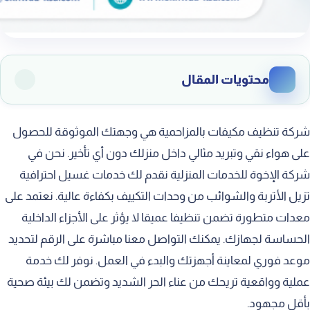
محتويات المقال
أهمية العناية بالمكيفات وصيانتها
شركة تنظيف مكيفات بالمزاحمية هي وجهتك الموثوقة للحصول
المشاكل الناتجة عن إهمال الغسيل
على هواء نقي وتبريد مثالي داخل منزلك دون أي تأخير. نحن في
شركة الإخوة للخدمات المنزلية نقدم لك خدمات غسيل احترافية
تأثير تراكم الغبار على التبريد
تزيل الأتربة والشوائب من وحدات التكييف بكفاءة عالية. نعتمد على
تحسين جودة الهواء الداخلي للمنزل
معدات متطورة تضمن تنظيفا عميقا لا يؤثر على الأجزاء الداخلية
خفض استهلاك الطاقة الكهربائية
الحساسة لجهازك. يمكنك التواصل معنا مباشرة على الرقم لتحديد
إطالة العمر الافتراضي لجهاز التكييف
موعد فوري لمعاينة أجهزتك والبدء في العمل. نوفر لك خدمة
عملية وواقعية تريحك من عناء الحر الشديد وتضمن لك بيئة صحية
الوقاية من الأمراض التنفسية والحساسية
بأقل مجهود.