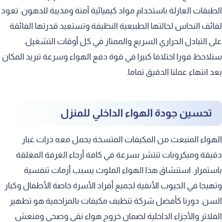
فحص العزل الحراري للغرف
الطبقات العازلة باستخدام مواد كيميائية آمنة ومذيبة للدهون. تعود
تجنب تشغيل المكيفات دون توقف
لفائف النحاس لحالتها الطبيعية النظيفة وتستعيد قدرتها الفائقة
الاستجابة السريعة لحالات الطوارئ
على التبادل الحراري السريع والممتاز في كل أوقات التشغيل.
ستلاحظ فورا اختلافا كبيرا في قوة دفع الهواء وسرعة تبريد المكان
الضمان الشامل على جودة الغسيل
بعد انتهاء عملنا الدقيق تماما.
المصداقية والأمانة في التعامل
التخلص من الأصوات المزعجة للمكيف
تحسين جودة الهواء الداخلي للمنزل
كيف تطلب الخدمة بسرعة وسهولة
الهواء المنبعث من المكيفات المتسخة يحمل معه ذرات غبار
دقيقة وميكروبات تنتشر بسرعة في كافة أرجاء الغرفة المغلقة
باستمرار. استنشاق هذا الهواء الملوث يسبب أزمات تنفسية
وتهيجا في الجيوب الأنفية لجميع أفراد الأسرة خاصة الأطفال وكبار
السن. دورنا كأفضل شركة تنظيف مكيفات بالمزاحمية هو تطهير
الفلاتر والأجزاء الداخلية لضمان خروج هواء نقي وصحي ومنعش