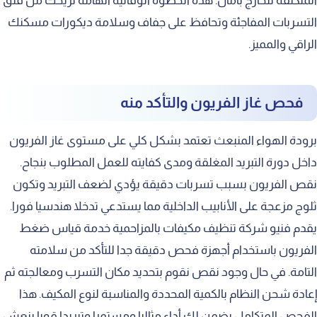
المتكثفة للخارج بأمان. هذه الخطوة الوقائية الهامة تريحك من قلق
التسربات المفاجئة وتحافظ على جفاف وسلامة ديكورات مسكنك
الراقي والمميز.
فحص غاز الفريون والتأكد منه
برودة الهواء المنبعث تعتمد بشكل كلي على مستوى غاز الفريون
داخل دورة التبريد المغلقة ومدى كفايته للعمل المطلوب بنجاح.
نقص الفريون بسبب تسربات دقيقة يؤدي لضعف التبريد وتكون
ثلوج مزعجة على الأنابيب الداخلية مما يستدعي تدخلا هندسيا فورا.
يقدم فنيو شركة تنظيف مكيفات بالمزاحمية خدمة قياس ضغط
الفريون باستخدام أجهزة فحص دقيقة جدا للتأكد من سلامته
التامة. في حال وجود نقص نقوم بتحديد مكان التسرب ومعالجته ثم
إعادة شحن النظام بالكمية المحددة والمناسبة لنوع المكيف. هذا
الفحص المتكامل يضمن لك أداء مثاليا ومستمرا وتبريدا قويا ينعش