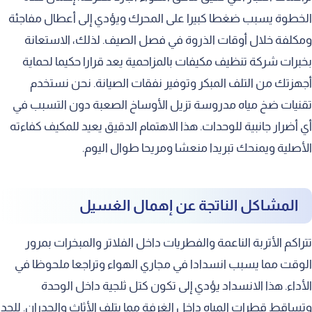
الخطوة يسبب ضغطا كبيرا على المحرك ويؤدي إلى أعطال مفاجئة
التعامل مع مكيفات السبلت
ومكلفة خلال أوقات الذروة في فصل الصيف. لذلك، الاستعانة
غسيل المكيفات المركزية بمهارة
بخبرات شركة تنظيف مكيفات بالمزاحمية يعد قرارا حكيما لحماية
صيانة وتنظيف المكيفات المخفية
أجهزتك من التلف المبكر وتوفير نفقات الصيانة. نحن نستخدم
العناية بمكيفات الشباك القديمة
تقنيات ضخ مياه مدروسة تزيل الأوساخ الصعبة دون التسبب في
أي أضرار جانبية للوحدات. هذا الاهتمام الدقيق يعيد للمكيف كفاءته
تنظيف المكيفات الصحراوية بكفاءة
الأصلية ويمنحك تبريدا منعشا ومريحا طوال اليوم.
تجهيز المكيفات لفصل الصيف
أهمية الغسيل بعد موجات الغبار
المشاكل الناتجة عن إهمال الغسيل
فريق العمل الفني والمدرب
الدقة والاحترافية في تنفيذ المهام
تتراكم الأتربة الناعمة والفطريات داخل الفلاتر والمبخرات بمرور
الوقت مما يسبب انسدادا في مجاري الهواء وتراجعا ملحوظا في
الالتزام بالمواعيد وسرعة الإنجاز
الأداء. هذا الانسداد يؤدي إلى تكون كتل ثلجية داخل الوحدة
المعدات الحديثة والأدوات المتطورة
وتساقط قطرات المياه داخل الغرفة مما يتلف الأثاث والجدران. للحد