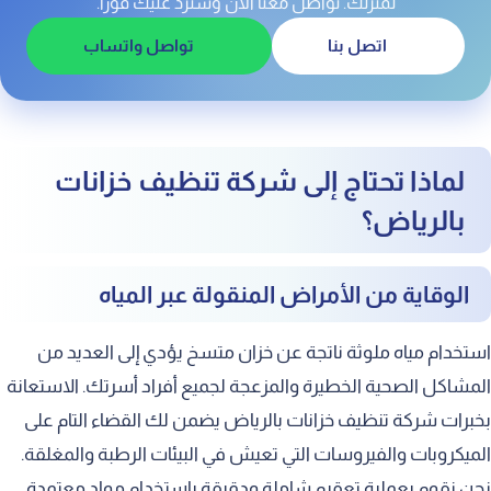
لمنزلك. تواصل معنا الآن وسنرد عليك فوراً.
فريق عمل خبير ومدرب بعناية
اتصل بنا
تواصل واتساب
معدات وتقنيات غسيل متطورة
أسعار منافسة تناسب الجميع
سرعة الاستجابة ودقة المواعيد
لماذا تحتاج إلى شركة تنظيف خزانات
متى يجب عليك الاتصال بنا لتنظيف الخزان؟
بالرياض؟
تغير ملحوظ في لون وطعم المياه
الوقاية من الأمراض المنقولة عبر المياه
انبعاث روائح كريهة من المياه
مرور أكثر من ستة أشهر دون تنظيف
استخدام مياه ملوثة ناتجة عن خزان متسخ يؤدي إلى العديد من
وجود حشرات أو طيور ميتة بالخزان
المشاكل الصحية الخطيرة والمزعجة لجميع أفراد أسرتك. الاستعانة
بخبرات شركة تنظيف خزانات بالرياض يضمن لك القضاء التام على
نصائح للحفاظ على نظافة خزان المياه
الميكروبات والفيروسات التي تعيش في البيئات الرطبة والمغلقة.
إحكام إغلاق غطاء الخزان دائما
نحن نقوم بعملية تعقيم شاملة ودقيقة باستخدام مواد معتمدة