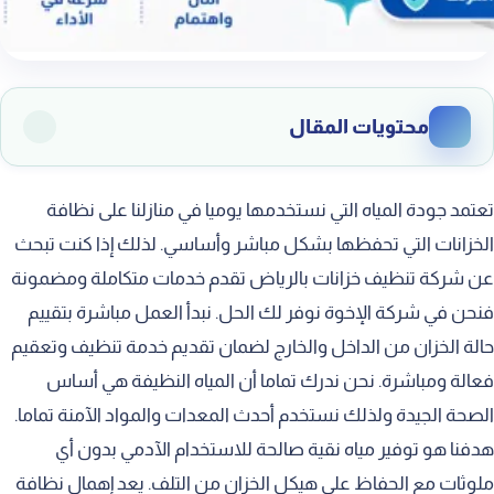
محتويات المقال
لماذا تحتاج إلى شركة تنظيف خزانات بالرياض؟
تعتمد جودة المياه التي نستخدمها يوميا في منازلنا على نظافة
الوقاية من الأمراض المنقولة عبر المياه
الخزانات التي تحفظها بشكل مباشر وأساسي. لذلك إذا كنت تبحث
عن شركة تنظيف خزانات بالرياض تقدم خدمات متكاملة ومضمونة
الحفاظ على جودة طعم ولون المياه
فنحن في شركة الإخوة نوفر لك الحل. نبدأ العمل مباشرة بتقييم
حماية شبكة السباكة من الانسداد والتلف
حالة الخزان من الداخل والخارج لضمان تقديم خدمة تنظيف وتعقيم
خطوات العمل في شركة تنظيف خزانات بالرياض
فعالة ومباشرة. نحن ندرك تماما أن المياه النظيفة هي أساس
الصحة الجيدة ولذلك نستخدم أحدث المعدات والمواد الآمنة تماما.
تفريغ المياه وسحب الشوائب الكبيرة
هدفنا هو توفير مياه نقية صالحة للاستخدام الآدمي بدون أي
التنظيف اليدوي والآلي للجدران والأرضيات
ملوثات مع الحفاظ على هيكل الخزان من التلف. يعد إهمال نظافة