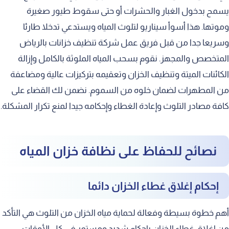
يسمح بدخول الغبار والحشرات أو حتى سقوط طيور صغيرة
وموتها. هذا أسوأ سيناريو لتلوث المياه ويستدعي تدخلا طارئا
وسريعا جدا من قبل فريق عمل شركة تنظيف خزانات بالرياض
المتخصص والمجهز. نقوم بسحب المياه الملوثة بالكامل وإزالة
الكائنات الميتة وتنظيف الخزان وتعقيمه بتركيزات عالية ومضاعفة
من المطهرات لضمان خلوه من السموم. نضمن لك القضاء على
كافة مصادر التلوث وإعادة الغطاء وإحكامه جيدا لمنع تكرار المشكلة.
نصائح للحفاظ على نظافة خزان المياه
إحكام إغلاق غطاء الخزان دائما
أهم خطوة بسيطة وفعالة لحماية مياه الخزان من التلوث هي التأكد
من إغلاق غطاء الخزان بإحكام شديد ومستمر في كل الأوقات.