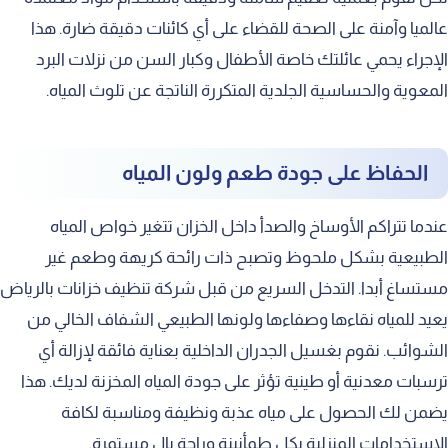
اختيار مكان مناسب لتركيب الخزان
عالميا وآمنة على الصحة للقضاء على أي كائنات دقيقة ضارة. هذا
تركيب فلاتر مياه مركزية
الإجراء يحمي عائلتك خاصة الأطفال وكبار السن من نزلات البرد
المعوية والحساسية الجلدية المتكررة الناتجة عن تلوث المياه.
التعاقد المستمر للصيانة الدورية
أخطاء شائعة عند تنظيف الخزانات
الحفاظ على جودة طعم ولون المياه
استخدام مواد تنظيف كيميائية غير مخصصة
عدم تفريغ المياه بشكل كامل
عندما تتراكم الأوساخ والصدأ داخل الخزان تتغير خواص المياه
إهمال تنظيف عوامة ومواسير الخزان
الطبيعية بشكل ملحوظ وتصبح ذات رائحة كريهة وطعم غير
مستساغ أبدا. التدخل السريع من قبل شركة تنظيف خزانات بالرياض
عدم شطف الخزان جيدا بعد التعقيم
يعيد للمياه نقاءها وصفاءها ولونها الطبيعي الشفاف الخالي من
التزامنا في شركة الإخوة تجاه عملائنا
الشوائب. نقوم بغسيل الجدران الداخلية بعناية فائقة لإزالة أي
توفير بيئة صحية وآمنة
ترسبات معدنية أو طينية تؤثر على جودة المياه المخزنة لديك. هذا
يضمن لك الحصول على مياه عذبة ونظيفة ومناسبة لكافة
المصداقية والشفافية التامة
الاستخدامات المنزلية بكل طمأنينة وراحة بال مستمرة.