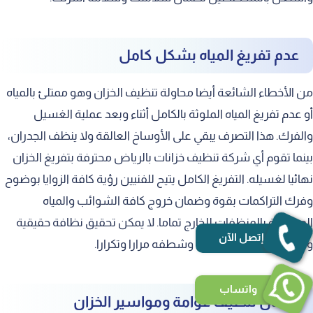
عدم تفريغ المياه بشكل كامل
من الأخطاء الشائعة أيضا محاولة تنظيف الخزان وهو ممتلئ بالمياه
أو عدم تفريغ المياه الملوثة بالكامل أثناء وبعد عملية الغسيل
والفرك. هذا التصرف يبقي على الأوساخ العالقة ولا ينظف الجدران،
بينما تقوم أي شركة تنظيف خزانات بالرياض محترفة بتفريغ الخزان
نهائيا لغسيله. التفريغ الكامل يتيح للفنيين رؤية كافة الزوايا بوضوح
وفرك التراكمات بقوة وضمان خروج كافة الشوائب والمياه
الممزوجة بالمنظفات للخارج تماما. لا يمكن تحقيق نظافة حقيقية
إتصل الآن
وعميقة دون إفراغ الخزان وشطفه مرارا وتكرارا.
واتساب
إهمال تنظيف عوامة ومواسير الخزان