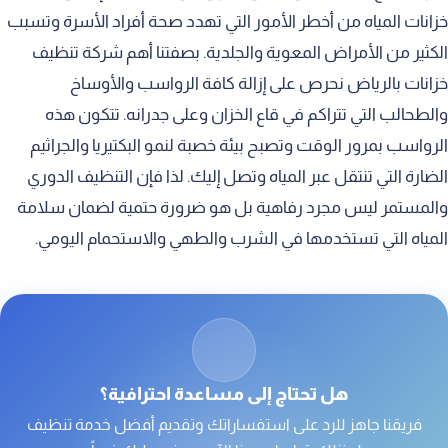
التعقيم الشامل باستخدام مواد آمنة
خزانات المياه من أخطر الأمور التي تهدد صحة أفراد الأسرة وتسبب
الشطف النهائي وإعادة تعبئة الخزان
الكثير من الأمراض المعوية والجلدية. بصفتنا أهم شركة تنظيف
خزانات بالرياض نحرص على إزالة كافة الرواسب والأوساخ
أنواع الخزانات التي نتعامل معها
والطحالب التي تتراكم في قاع الخزان وعلى جدرانه. تتكون هذه
تنظيف الخزانات الأرضية الخرسانية
الرواسب بمرور الوقت وتصبح بيئة خصبة لنمو البكتيريا والجراثيم
غسيل الخزانات العلوية البلاستيكية
الضارة التي تنتقل عبر المياه وتصل إليك. لذا فإن التنظيف الدوري
العناية بخزانات الألياف الزجاجية الفايبر جلاس
والمستمر ليس مجرد رفاهية بل هو ضرورة حتمية لضمان سلامة
المياه التي تستخدمها في الشرب والطهي والاستحمام اليومي.
صيانة وتنظيف خزانات الصاج المجلفن
عزل الخزانات لحماية مزدوجة
أهمية العزل المائي لخزانات المياه
استخدام العزل الإيبوكسي الآمن
هل تحتاج إلى مساعدة احترافية؟
العزل الحراري للخزانات العلوية
فريقنا جاهز للرد على استفساراتك وتقديم أفضل خدمة تنظيف
لماذا نحن أفضل شركة تنظيف خزانات بالرياض؟