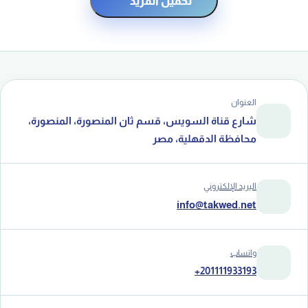
تحميل المزيد
العنوان
شارع قناة السويس، قسم ثان المنصورة، المنصورة،
محافظة الدقهلية، مصر
البريد الإلكتروني
info@takwed.net
واتساب
+201111933193