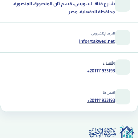
شارع قناة السويس، قسم ثان المنصورة، المنصورة،
محافظة الدقهلية، مصر
البريد الإلكتروني
info@takwed.net
واتساب
+201111933193
اتصل بنا
+201111933193