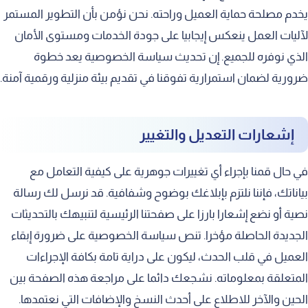
يخدم مصلحة حماية العميل وراحته. نحن نؤمن بأن التطوير المستمر
لآليات العمل ينعكس إيجابيا على جودة الخدمات ومستوى الأمان
الذي نوفره للجميع. إن تحديث سياسة الخصوصية يعد خطوة
ضرورية لضمان استمرارية تفوقنا في تقديم بيئة منزلية ورقمية آمنة.
إشعارات التعديل والتغيير
في حال قمنا بإجراء أي تغييرات جوهرية على كيفية التعامل مع
بياناتك، فإننا نلتزم بإبلاغك بوضوح وشفافية. قد نرسل لك رسالة
نصية أو نضع إشعارا بارزا على صفحتنا الرئيسية لتنبيهك بالتحديثات
الجديدة الحاصلة مؤخرا. تنص سياسة الخصوصية على ضرورة إبقاء
العميل في قلب الحدث، ليكون على دراية تامة بكافة الإجراءات
المتعلقة بمعلوماته. نشجعك دائما على مراجعة هذه الصفحة بين
الحين والآخر للاطلاع على أحدث النسخ والإضافات التي نعتمدها.